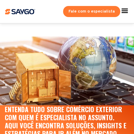
Fale com o especialista
ENTENDA TUDO SOBRE COMÉRCIO EXTERIOR
COM QUEM É ESPECIALISTA NO ASSUNTO.
AQUI VOCÊ ENCONTRA SOLUÇÕES, INSIGHTS E
ESTRATÉGIAS PARA IR ALÉM NO MERCADO