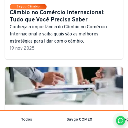
Saygo Câmbio
Câmbio no Comércio Internacional:
Tudo que Você Precisa Saber
Conheça a importância do Câmbio no Comércio
Internacional e saiba quais são as melhores
estratégias para lidar com o câmbio.
19 nov 2025
Saygo Câmbio
Documentação Cambial – o que é e para
Todos
Saygo COMEX
Say
que serve