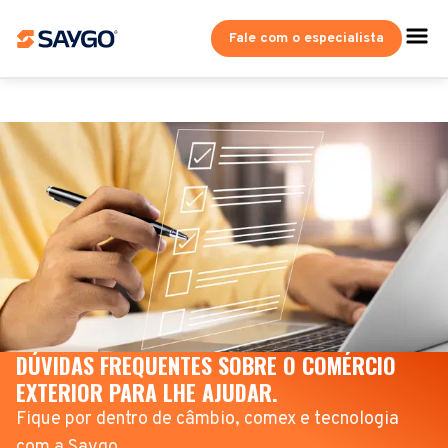
Fale com o especialista
DÚVIDAS FREQUENTES SOBRE O COMÉRCIO
EXTERIOR PARA LHE AJUDAR.
Fique por dentro de câmbio, comex e tecnologia
com a Saygo.